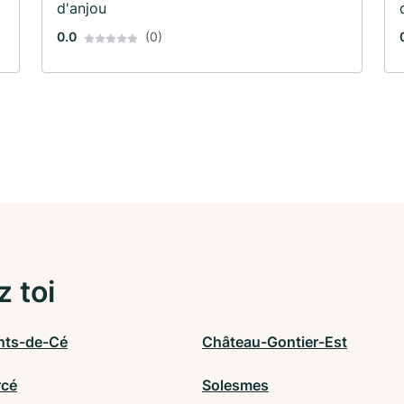
d'anjou
0.0
(0)
z toi
nts-de-Cé
Château-Gontier-Est
rcé
Solesmes