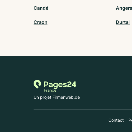
Candé
Angers
Craon
Durtal
Un projet Firmenweb.de
Contact
Po