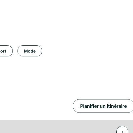
ort
Mode
Planifier un itinéraire
+