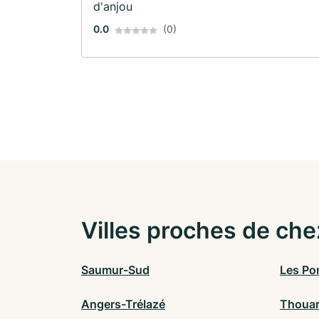
d'anjou
0.0
(0)
Villes proches de che
Saumur-Sud
Les Po
Angers-Trélazé
Thoua