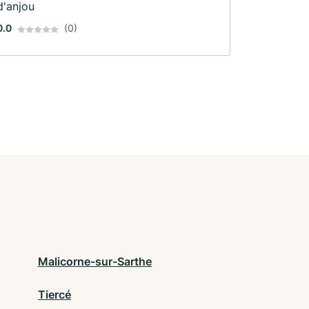
d'anjou
0.0
(0)
Malicorne-sur-Sarthe
Tiercé