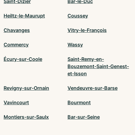
Saint-Dizier
Bar-le-Duc
Heiltz-le-Maurupt
Coussey
Chavanges
Vitry-le-François
Commercy
Wassy
Écury-sur-Coole
Saint-Remy-en-
Bouzemont-Saint-Genest-
et-Isson
Revigny-sur-Ornain
Vendeuvre-sur-Barse
Vavincourt
Bourmont
Montiers-sur-Saulx
Bar-sur-Seine