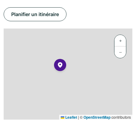
Planifier un itinéraire
+
−
Leaflet
|
©
OpenStreetMap
contributors