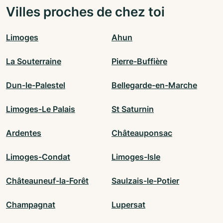
Villes proches de chez toi
Limoges
Ahun
La Souterraine
Pierre-Buffière
Dun-le-Palestel
Bellegarde-en-Marche
Limoges-Le Palais
St Saturnin
Ardentes
Châteauponsac
Limoges-Condat
Limoges-Isle
Châteauneuf-la-Forêt
Saulzais-le-Potier
Champagnat
Lupersat