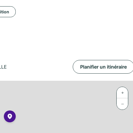
ition
LLE
Planifier un itinéraire
+
−