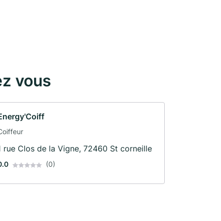
ez vous
Energy'Coiff
Coiffeur
1 rue Clos de la Vigne, 72460 St corneille
0.0
(0)