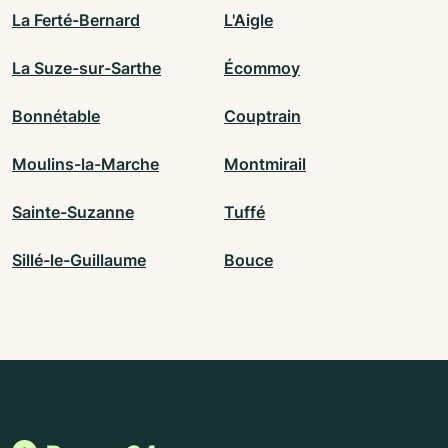
La Ferté-Bernard
L'Aigle
La Suze-sur-Sarthe
Écommoy
Bonnétable
Couptrain
Moulins-la-Marche
Montmirail
Sainte-Suzanne
Tuffé
Sillé-le-Guillaume
Bouce