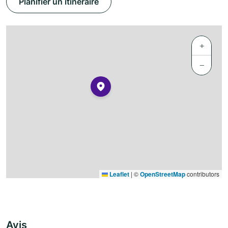
Planifier un itinéraire
+
−
Leaflet
|
©
OpenStreetMap
contributors
Avis